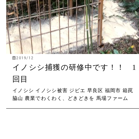
2019/12
イノシシ捕獲の研修中です！！ 1
回目
イノシシ
イノシシ被害
ジビエ
早良区
福岡市
箱罠
脇山
農業でわくわく、どきどきを
馬場ファーム