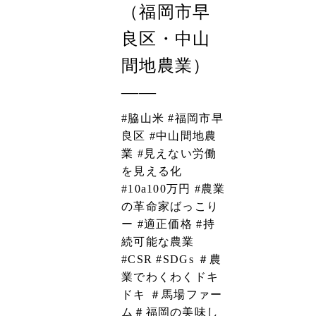
（福岡市早
良区・中山
間地農業）
――
#脇山米 #福岡市早
良区 #中山間地農
業 #見えない労働
を見える化
#10a100万円 #農業
の革命家ばっこり
ー #適正価格 #持
続可能な農業
#CSR #SDGs
＃農
業でわくわくドキ
ドキ
＃馬場ファー
ム＃福岡の美味し