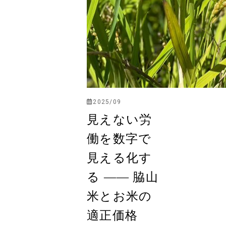
2025/09
見えない労
働を数字で
見える化す
る ―― 脇山
米とお米の
適正価格