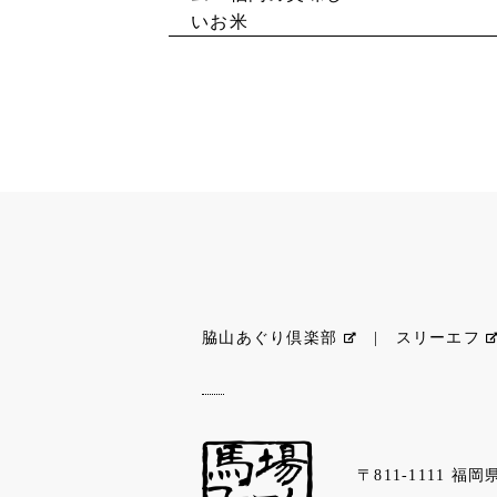
いお米
脇山あぐり倶楽部
|
スリーエフ
〒811-1111 